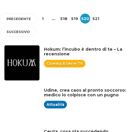
1
…
518
519
520
521
PRECEDENTE
SUCCESSIVO
Hokum: l’incubo è dentro di te – La
recensione
Cinema & Serie TV
Udine, crea caos al pronto soccorso:
medico lo colpisce con un pugno
Attualità
Ceuta, cosa sta succedendo