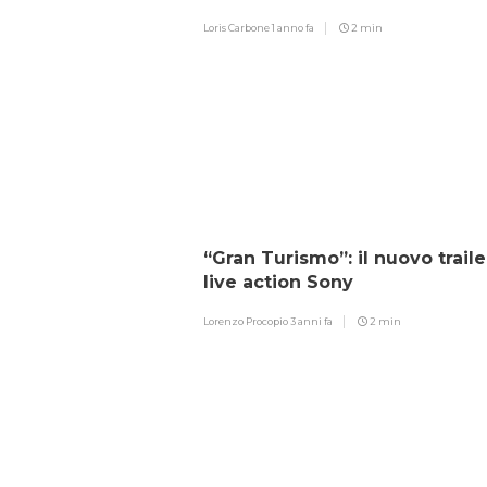
Loris Carbone
1 anno fa
2 min
“Gran Turismo”: il nuovo traile
live action Sony
Lorenzo Procopio
3 anni fa
2 min