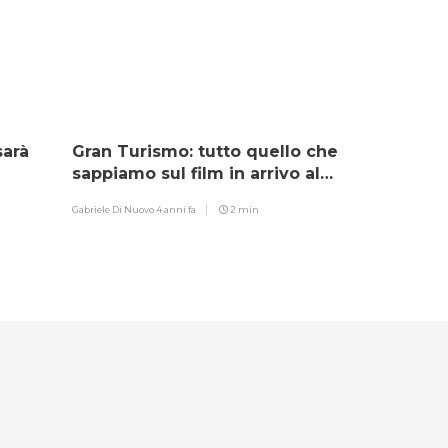
sarà
Gran Turismo: tutto quello che
sappiamo sul film in arrivo al
cinema!
Gabriele Di Nuovo
4 anni fa
2 min