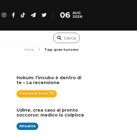
06
AUG
2026
Cerca
Home
/
Tag: gran turismo
Hokum: l’incubo è dentro di
te – La recensione
Cinema & Serie TV
Udine, crea caos al pronto
soccorso: medico lo colpisce
con un pugno
Attualità