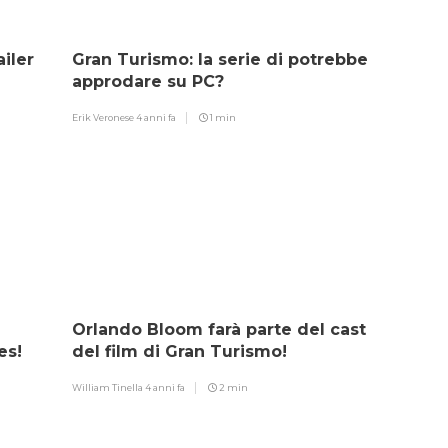
ailer
Gran Turismo: la serie di potrebbe
approdare su PC?
Erik Veronese
4 anni fa
1 min
Orlando Bloom farà parte del cast
es!
del film di Gran Turismo!
William Tinella
4 anni fa
2 min