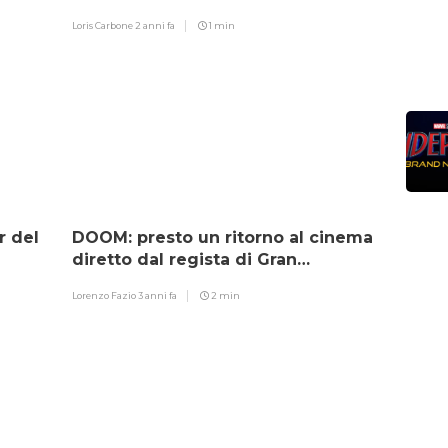
dalla TESRI
Loris Carbone
2 anni fa
1 min
r del
DOOM: presto un ritorno al cinema
diretto dal regista di Gran
Turismo?
Lorenzo Fazio
3 anni fa
2 min