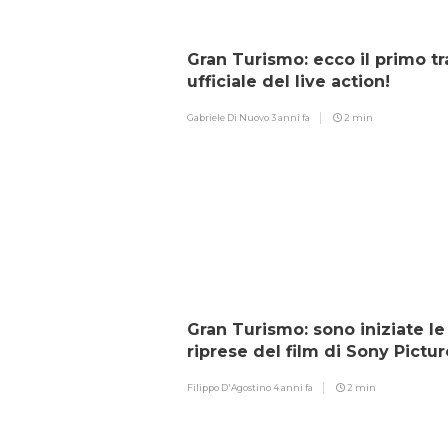
Gran Turismo: ecco il primo tr
ufficiale del live action!
Gabriele Di Nuovo
3 anni fa
2 min
Gran Turismo: sono iniziate le
riprese del film di Sony Pictur
Filippo D'Agostino
4 anni fa
2 min