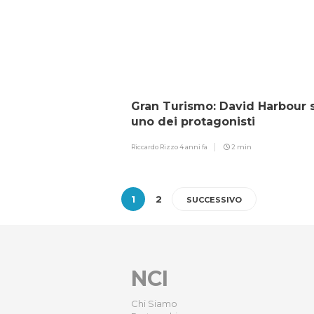
Gran Turismo: David Harbour 
uno dei protagonisti
Riccardo Rizzo
4 anni fa
2 min
1
2
SUCCESSIVO
NCI
Chi Siamo