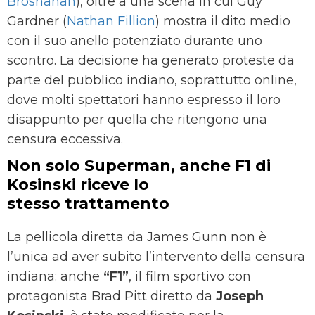
Brosnahan
), oltre a una scena in cui Guy
Gardner (
Nathan Fillion
) mostra il dito medio
con il suo anello potenziato durante uno
scontro. La decisione ha generato proteste da
parte del pubblico indiano, soprattutto online,
dove molti spettatori hanno espresso il loro
disappunto per quella che ritengono una
censura eccessiva.
Non solo Superman, anche F1 di
Kosinski riceve lo
stesso trattamento
La pellicola diretta da James Gunn non è
l’unica ad aver subito l’intervento della censura
indiana: anche
“F1”
, il film sportivo con
protagonista Brad Pitt diretto da
Joseph