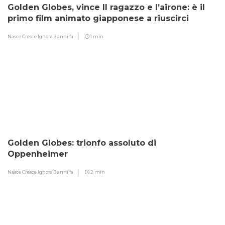
Golden Globes, vince Il ragazzo e l’airone: è il
primo film animato giapponese a riuscirci
Nasce Cresce Ignora
3 anni fa
1 min
Golden Globes: trionfo assoluto di
Oppenheimer
Nasce Cresce Ignora
3 anni fa
2 min