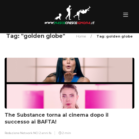
Tag: "golden globe"
Home
/
Tag: golden globe
The Substance torna al cinema dopo il
successo ai BAFTA!
Redazione Network NCI
2 anni fa
2 min