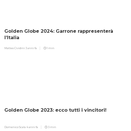
Golden Globe 2024: Garrone rappresenterà
l’Italia
Matteo Cividini
3 anni fa
1 min
Golden Globe 2023: ecco tutti i vincitori!
Domenico Scala
4 anni fa
3 min