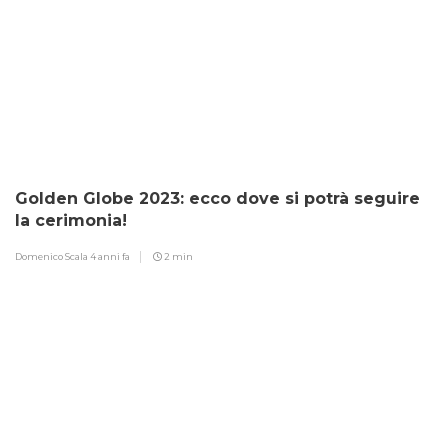
Golden Globe 2023: ecco dove si potrà seguire
la cerimonia!
Domenico Scala
4 anni fa
2 min