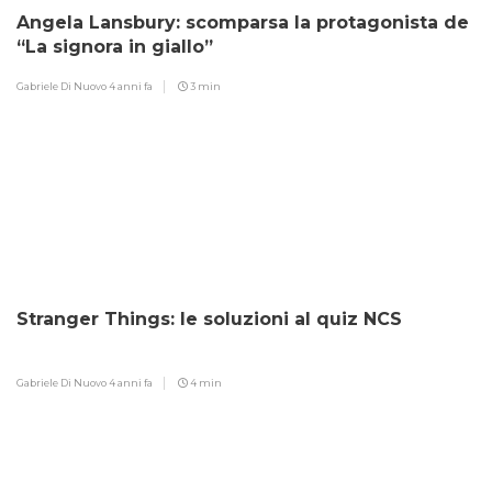
Angela Lansbury: scomparsa la protagonista de
“La signora in giallo”
Gabriele Di Nuovo
4 anni fa
3 min
Stranger Things: le soluzioni al quiz NCS
Gabriele Di Nuovo
4 anni fa
4 min