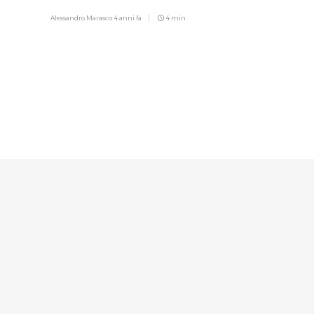
cinepanettone
Alessandro Marasco
4 anni fa
4 min