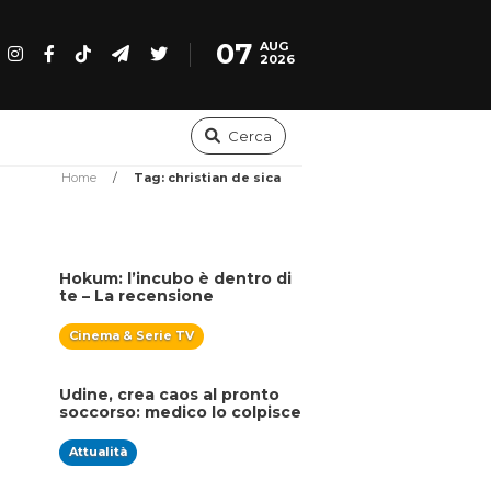
07
AUG
2026
Cerca
Home
/
Tag: christian de sica
Hokum: l’incubo è dentro di
te – La recensione
Cinema & Serie TV
Udine, crea caos al pronto
soccorso: medico lo colpisce
con un pugno
Attualità