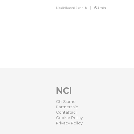
cinema italiano!
Nicolò Bacchi
4 anni fa
3 min
NCI
Chi Siamo
Partnership
Contattaci
Cookie Policy
Privacy Policy