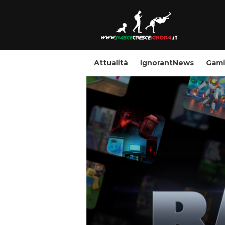
Attualità
IgnorantNews
Gam