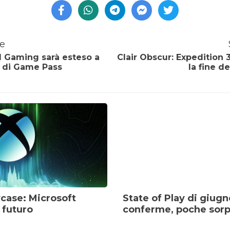
e
 Gaming sarà esteso a
Clair Obscur: Expedition 
ni di Game Pass
la fine d
ase: Microsoft
State of Play di giug
l futuro
conferme, poche sor