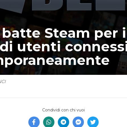
batte Steam per i
di utenti conness
mporaneamente
NCI
Condividi con chi vuoi