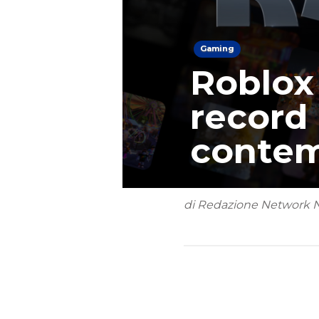
Gaming
Roblox 
record 
conte
di Redazione Network 