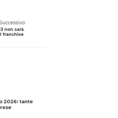
Successivo
33 non sarà
el franchise
no 2026: tante
prese