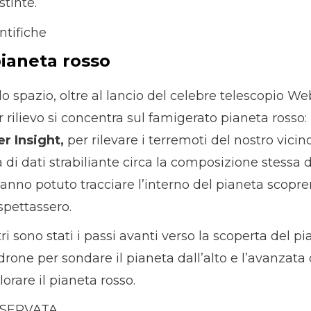
stinte.
pianeta rosso
o spazio, oltre al lancio del celebre telescopio We
r rilievo si concentra sul famigerato pianeta rosso:
r Insight,
per rilevare i terremoti del nostro vicino
 di dati strabiliante circa la composizione stessa d
 hanno potuto tracciare l’interno del pianeta scop
spettassero.
ri sono stati i passi avanti verso la scoperta del pi
 drone per sondare il pianeta dall’alto e l’avanzata
orare il pianeta rosso.
ISERVATA