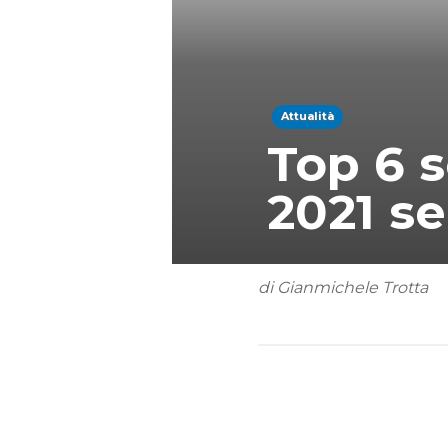
Attualità
Top 6 s
2021 s
di Gianmichele Trotta