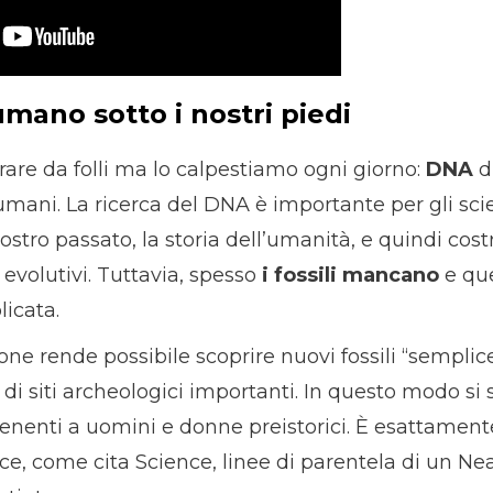
mano sotto i nostri piedi
are da folli ma lo calpestiamo ogni giorno:
DNA
di
i umani. La ricerca del DNA è importante per gli sci
 nostro passato, la storia dell’umanità, e quindi cost
evolutivi. Tuttavia, spesso
i fossili mancano
e que
icata.
one rende possibile scoprire nuovi fossili “sempli
di siti archeologici importanti. In questo modo si 
enenti a uomini e donne preistorici. È esattamente
uce, come cita Science, linee di parentela di un Ne