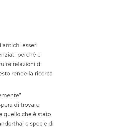
 antichi esseri
enziati perché ci
ruire relazioni di
sto rende la ricerca
cemente”
spera di trovare
 quello che è stato
anderthal e specie di