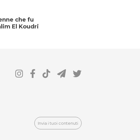
enne che fu
alim El Koudri
Invia i tuoi contenuti