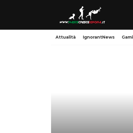
Attualità
IgnorantNews
Gam