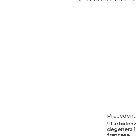
Precedent
“Turbolenze
degenera i
francese