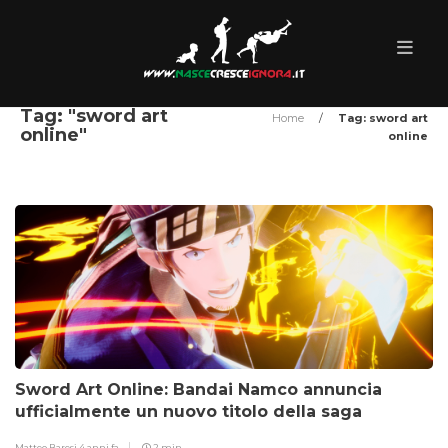
Tag: "sword art
Home
/
Tag: sword art
online"
online
Sword Art Online: Bandai Namco annuncia
ufficialmente un nuovo titolo della saga
Matteo Baresi
4 anni fa
2 min