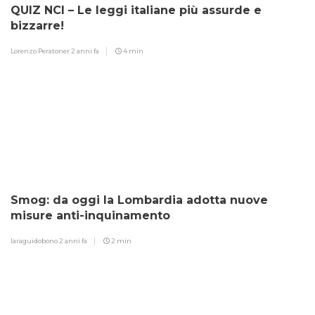
QUIZ NCI – Le leggi italiane più assurde e
bizzarre!
Lorenzo Peratoner
2 anni fa
4 min
Smog: da oggi la Lombardia adotta nuove
misure anti-inquinamento
laraguidobono
2 anni fa
2 min