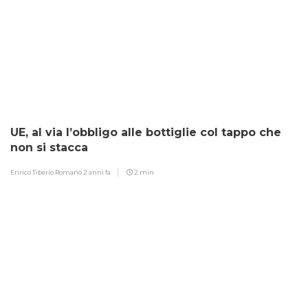
UE, al via l’obbligo alle bottiglie col tappo che
non si stacca
Enrico Tiberio Romano
2 anni fa
2 min