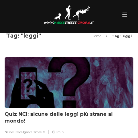
Tag: "leggi"
Home
/
Tag: leggi
Quiz NCI: alcune delle leggi più strane al
mondo!
Nasce Cresce Ignora
9 mesi fa
1 min