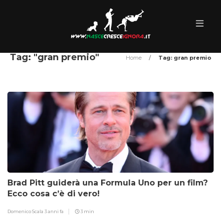
Tag: "gran premio"
Home
/
Tag: gran premio
Brad Pitt guiderà una Formula Uno per un film?
Ecco cosa c’è di vero!
Domenico Scala
3 anni fa
3 min