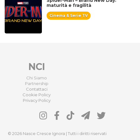
Spider-Man – Brand New Day:
maturità e fragilità
Cinema & Serie TV
NCI
Chi Siamo
Partnership
Contattaci
Cookie Policy
Privacy Policy
© 2026 Nasce Cresce Ignora | Tutti i diritti riservati