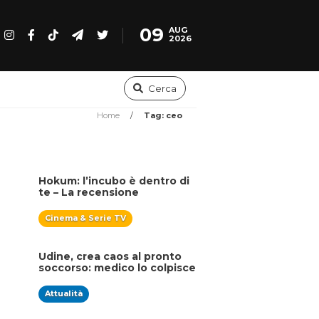
09
AUG
2026
Cerca
Home
/
Tag: ceo
Hokum: l’incubo è dentro di
te – La recensione
Cinema & Serie TV
Udine, crea caos al pronto
soccorso: medico lo colpisce
con un pugno
Attualità