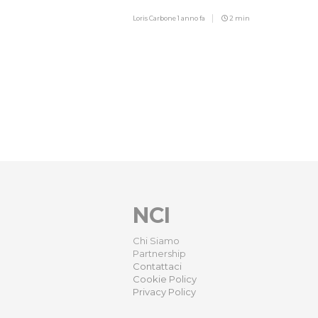
Loris Carbone
1 anno fa
2 min
NCI
Chi Siamo
Partnership
Contattaci
Cookie Policy
Privacy Policy