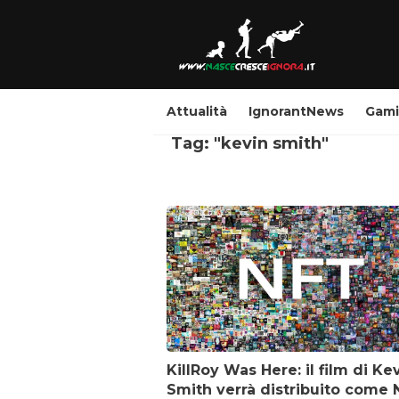
Attualità
IgnorantNews
Gam
Tag: "kevin smith"
KillRoy Was Here: il film di Ke
Smith verrà distribuito come 