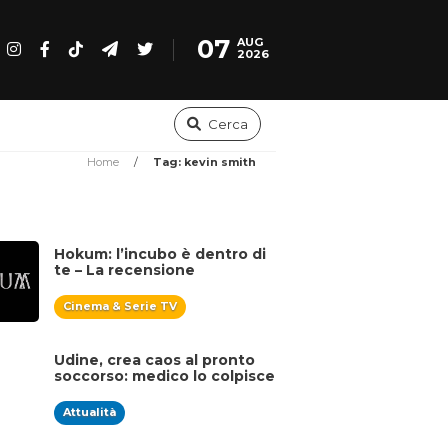
07
AUG
2026
Cerca
Home
/
Tag: kevin smith
Hokum: l’incubo è dentro di
te – La recensione
Cinema & Serie TV
Udine, crea caos al pronto
soccorso: medico lo colpisce
con un pugno
Attualità