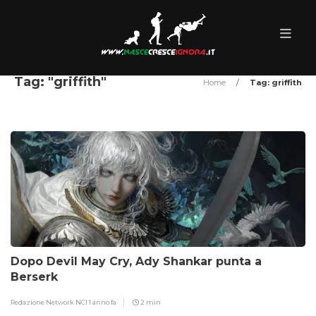
Tag: "griffith"
Home
/
Tag: griffith
Dopo Devil May Cry, Ady Shankar punta a
Berserk
Redazione Network NCI
1 anno fa
2 min