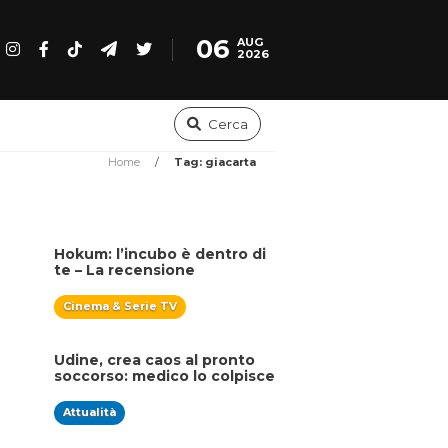
06
AUG
2026
Cerca
Home
/
Tag: giacarta
Hokum: l’incubo è dentro di
te – La recensione
Cinema & Serie TV
Udine, crea caos al pronto
soccorso: medico lo colpisce
con un pugno
Attualità