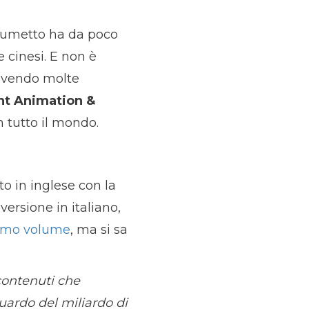
l fumetto ha da poco
e cinesi. E non è
cevendo molte
t Animation &
n tutto il mondo.
to in inglese con la
ersione in italiano,
imo volume
, ma si sa
contenuti che
uardo del miliardo di