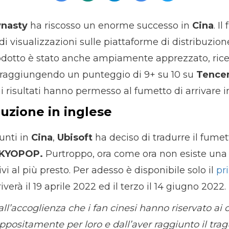
ynasty
ha riscosso un enorme successo in
Cina
. I
di visualizzazioni sulle piattaforme di distribuzion
l prodotto è stato anche ampiamente apprezzato, ri
e raggiungendo un punteggio di 9+ su 10 su
Tencen
mi risultati hanno permesso al fumetto di arrivare i
duzione in inglese
iunti in
Cina
,
Ubisoft
ha deciso di tradurre il fumet
KYOPOP.
Purtroppo, ora come ora non esiste una v
i al più presto. Per adesso è disponibile solo il
pr
iverà il 19 aprile 2022 ed il terzo il 14 giugno 2022.
l’accoglienza che i fan cinesi hanno riservato ai 
positamente per loro e dall’aver raggiunto il trag