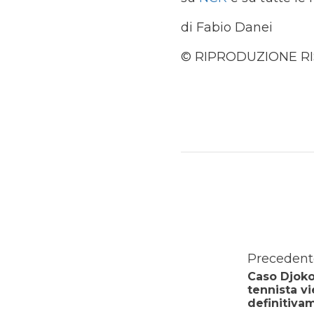
di Fabio Danei
© RIPRODUZIONE R
Precedent
Caso Djokov
tennista v
definitiva