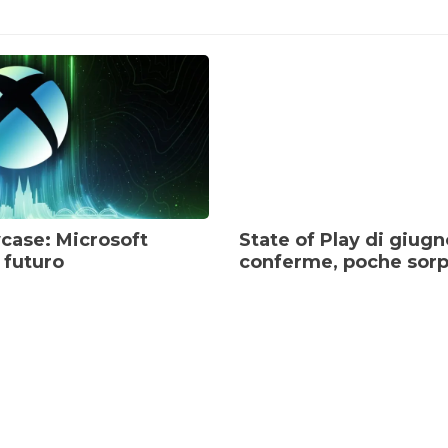
ase: Microsoft
State of Play di giug
l futuro
conferme, poche sor