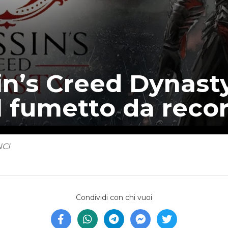
in’s Creed Dynasty
il fumetto da reco
NCI
Condividi con chi vuoi