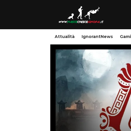
Attualità
IgnorantNews
Gam