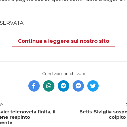
ISERVATA
Continua a leggere sul nostro sito
Condividi con chi vuoi
e
ic: telenovela finita, il
Betis-Siviglia sosp
iene respinto
colpito
mente