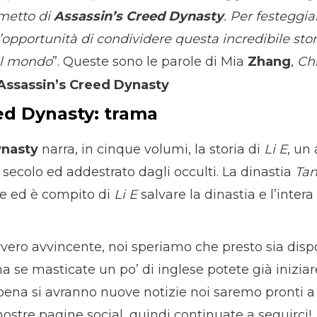
umetto di
Assassin’s Creed Dynasty
. Per festeggia
l’opportunità di condividere questa incredibile stor
del mondo
”. Queste sono le parole di Mia
Zhang
,
Ch
ed Dynasty: trama
ynasty
narra, in cinque volumi, la storia di
Li E
, un
o secolo ed addestrato dagli occulti. La dinastia
Ta
ne ed è compito di
Li E
salvare la dinastia e l’intera
ero avvincente, noi speriamo che presto sia disp
ma se masticate un po’ di inglese potete già iniziar
pena si avranno nuove notizie noi saremo pronti 
nostre pagine social, quindi continuate a seguirci!