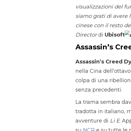
visualizzazioni del f
siamo grati di avere 
cinese con il resto 
Director
di
Ubisoft
Assassin’s Cre
Assassin’s Creed D
nella Cina dell’ottav
colpa di una ribellio
senza precedenti.
La trama sembra davv
tradotta in italiano, 
avventure di
Li E
. Ap
su
NCR
e su tutte le 