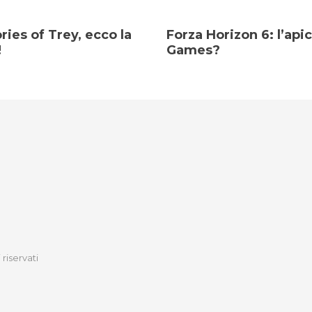
es of Trey, ecco la
Forza Horizon 6: l’api
!
Games?
 riservati